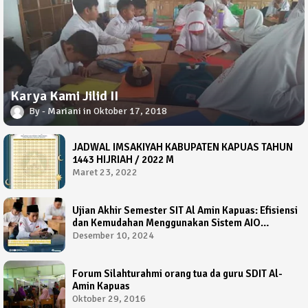
Karya Kami Jilid II
Mariani
Oktober 17, 2018
JADWAL IMSAKIYAH KABUPATEN KAPUAS TAHUN
1443 HIJRIAH / 2022 M
Maret 23, 2022
Ujian Akhir Semester SIT Al Amin Kapuas: Efisiensi
dan Kemudahan Menggunakan Sistem AIO
Computer Based Test
Desember 10, 2024
Forum Silahturahmi orang tua da guru SDIT Al-
Amin Kapuas
Oktober 29, 2016