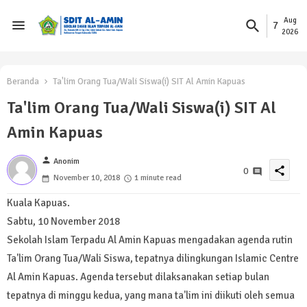
Aug
7
2026
Beranda
Ta'lim Orang Tua/Wali Siswa(i) SIT Al Amin Kapuas
Ta'lim Orang Tua/Wali Siswa(i) SIT Al
Amin Kapuas
person
Anonim
share
0
November 10, 2018
1 minute read
Kuala Kapuas.
Sabtu, 10 November 2018
Sekolah Islam Terpadu Al Amin Kapuas mengadakan agenda rutin
Ta'lim Orang Tua/Wali Siswa, tepatnya dilingkungan Islamic Centre
Al Amin Kapuas. Agenda tersebut dilaksanakan setiap bulan
tepatnya di minggu kedua, yang mana ta'lim ini diikuti oleh semua