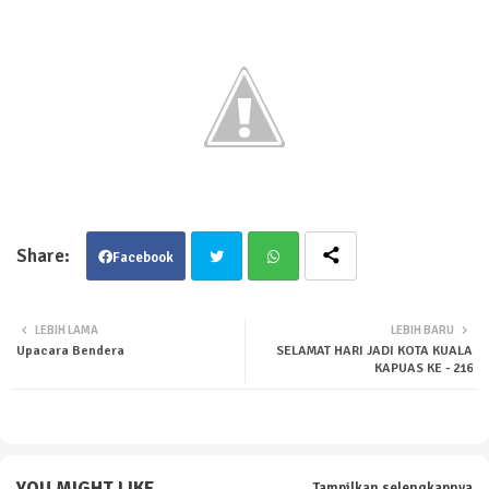
Facebook
Twit
Wha
LEBIH LAMA
LEBIH BARU
Upacara Bendera
SELAMAT HARI JADI KOTA KUALA
ter
tsa
KAPUAS KE - 216
pp
YOU MIGHT LIKE
Tampilkan selengkapnya