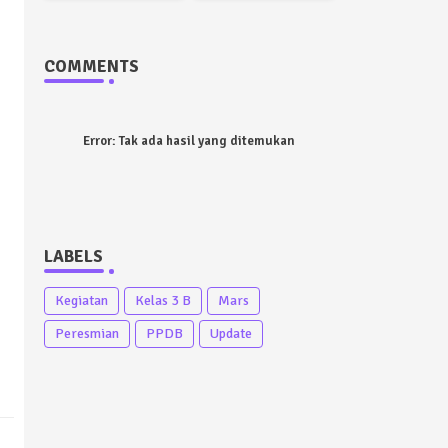
COMMENTS
Error:
Tak ada hasil yang ditemukan
LABELS
Kegiatan
Kelas 3 B
Mars
Peresmian
PPDB
Update