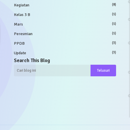
Kegiatan
(8)
Kelas 3 B
(1)
Mars
(1)
Peresmian
(1)
PPDB
(3)
Update
(3)
Search This Blog