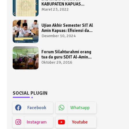
KABUPATEN KAPUAS
TAHUN 1443 HIJRIAH /
Maret 23, 2022
2022 M
Ujian Akhir Semester SIT Al
Amin Kapuas: Efisiensi dan
Kemudahan Menggunakan
Desember 10, 2024
Sistem AIO Computer
Based Test
Forum Silahturahmi orang
tua da guru SDIT Al-Amin
Kapuas
Oktober 29, 2016
SOCIAL PLUGIN
Facebook
Whatsapp
Instagram
Youtube