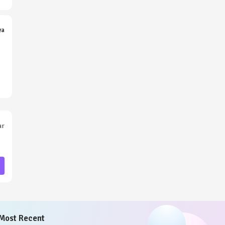
ya
ar
Most Recent