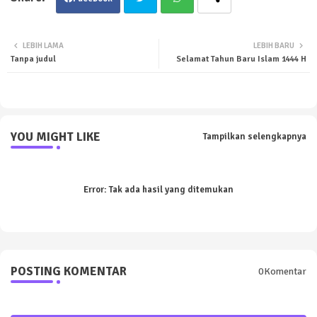
Twit
Wha
LEBIH LAMA
LEBIH BARU
Tanpa judul
Selamat Tahun Baru Islam 1444 H
ter
tsa
pp
YOU MIGHT LIKE
Tampilkan selengkapnya
Error:
Tak ada hasil yang ditemukan
POSTING KOMENTAR
0Komentar