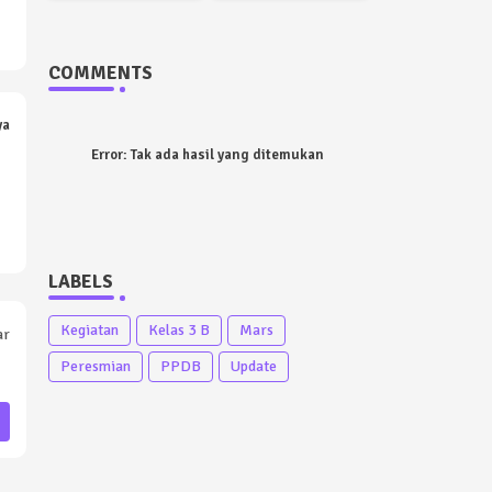
COMMENTS
ya
Error:
Tak ada hasil yang ditemukan
LABELS
Kegiatan
Kelas 3 B
Mars
ar
Peresmian
PPDB
Update