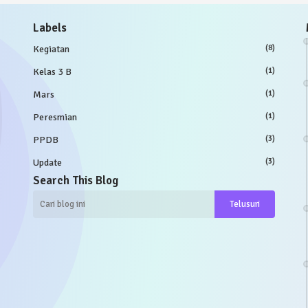
Labels
Kegiatan
(8)
Kelas 3 B
(1)
Mars
(1)
Peresmian
(1)
PPDB
(3)
Update
(3)
Search This Blog