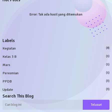
Error:
Tak ada hasil yang ditemukan
Labels
Kegiatan
(8)
Kelas 3 B
(1)
Mars
(1)
Peresmian
(1)
PPDB
(3)
Update
(3)
Search This Blog