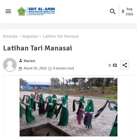
Aug
8
2026
Beranda
Kegiatan
Latihan Tari Manasai
Latihan Tari Manasai
person
Mariani
share
0
Maret 05, 2016
0 minute read