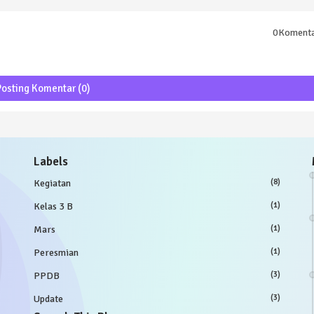
0Koment
Posting Komentar (0)
Labels
Kegiatan
(8)
Kelas 3 B
(1)
Mars
(1)
Peresmian
(1)
PPDB
(3)
Update
(3)