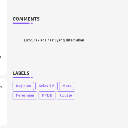
COMMENTS
Error:
Tak ada hasil yang ditemukan
H
LABELS
Kegiatan
Kelas 3 B
Mars
ya
Peresmian
PPDB
Update