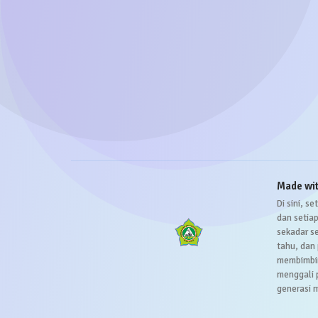
Made wi
Di sini, 
dan setia
sekadar s
tahu, dan
membimbing
menggali 
generasi 