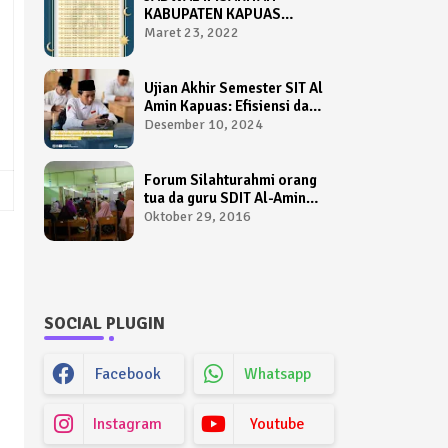
KABUPATEN KAPUAS
TAHUN 1443 HIJRIAH /
Maret 23, 2022
2022 M
Ujian Akhir Semester SIT Al
Amin Kapuas: Efisiensi dan
Kemudahan Menggunakan
Desember 10, 2024
Sistem AIO Computer
Based Test
Forum Silahturahmi orang
tua da guru SDIT Al-Amin
Kapuas
Oktober 29, 2016
SOCIAL PLUGIN
Facebook
Whatsapp
Instagram
Youtube