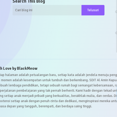
Search This Blog
th Love by BlackMeow
setiap halaman adalah petualangan baru, setiap kata adalah jendela menuju pen
p momen adalah kesempatan untuk tumbuh dan berkembang. SDIT Al Amin Kapu
ebuah lembaga pendidikan, tetapi sebuah rumah bagi semangat kebersamaan, ra
 perjalanan pembelajaran yang tak pernah berhenti. Kami hadir dengan tekad un
 setiap anak menjadi pribadi yang berkualitas, berakhlak mulia, dan cerdas. Di 
potensi setiap anak dengan penuh cinta dan dedikasi, menginspirasi mereka unt
masa depan yang tangguh, berempati, dan berdaya saing tinggi.