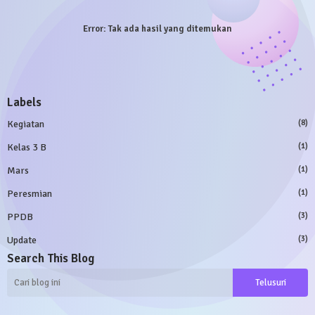
Error:
Tak ada hasil yang ditemukan
Labels
Kegiatan
(8)
Kelas 3 B
(1)
Mars
(1)
Peresmian
(1)
PPDB
(3)
Update
(3)
Search This Blog