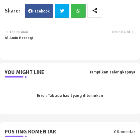
Facebook
Twit
Wha
LEBIH LAMA
LEBIH BARU
Al Amin Berbagi
ter
tsa
pp
YOU MIGHT LIKE
Tampilkan selengkapnya
Error:
Tak ada hasil yang ditemukan
POSTING KOMENTAR
0Komentar