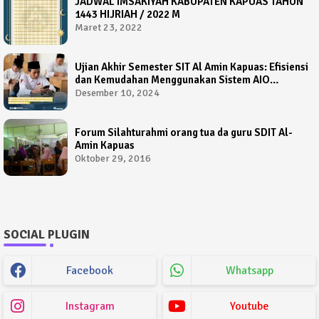
JADWAL IMSAKIYAH KABUPATEN KAPUAS TAHUN
1443 HIJRIAH / 2022 M
Maret 23, 2022
Ujian Akhir Semester SIT Al Amin Kapuas: Efisiensi
dan Kemudahan Menggunakan Sistem AIO
Computer Based Test
Desember 10, 2024
Forum Silahturahmi orang tua da guru SDIT Al-
Amin Kapuas
Oktober 29, 2016
SOCIAL PLUGIN
Facebook
Whatsapp
Instagram
Youtube