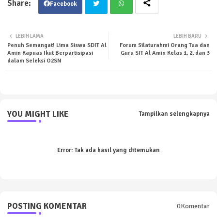
Facebook
Twit
Wha
LEBIH LAMA
LEBIH BARU
Penuh Semangat! Lima Siswa SDIT Al
Forum Silaturahmi Orang Tua dan
ter
tsa
Amin Kapuas Ikut Berpartisipasi
Guru SIT Al Amin Kelas 1, 2, dan 3
dalam Seleksi O2SN
pp
YOU MIGHT LIKE
Tampilkan selengkapnya
Error:
Tak ada hasil yang ditemukan
POSTING KOMENTAR
0Komentar