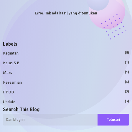
Error:
Tak ada hasil yang ditemukan
Labels
Kegiatan
(8)
Kelas 3 B
(1)
Mars
(1)
Peresmian
(1)
PPDB
(3)
Update
(3)
Search This Blog