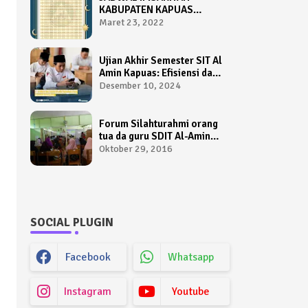
KABUPATEN KAPUAS
TAHUN 1443 HIJRIAH /
Maret 23, 2022
2022 M
Ujian Akhir Semester SIT Al
Amin Kapuas: Efisiensi dan
Kemudahan Menggunakan
Desember 10, 2024
Sistem AIO Computer
Based Test
Forum Silahturahmi orang
tua da guru SDIT Al-Amin
Kapuas
Oktober 29, 2016
SOCIAL PLUGIN
Facebook
Whatsapp
Instagram
Youtube