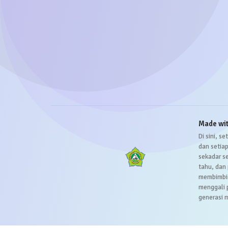
Made wi
Di sini, 
dan setia
sekadar s
tahu, dan
membimbing
menggali 
generasi 