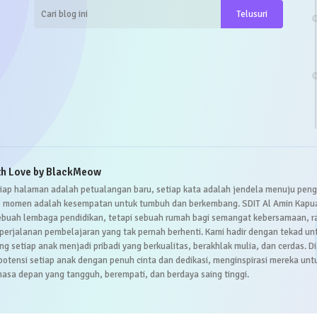
th Love by BlackMeow
setiap halaman adalah petualangan baru, setiap kata adalah jendela menuju pen
p momen adalah kesempatan untuk tumbuh dan berkembang. SDIT Al Amin Kapu
ebuah lembaga pendidikan, tetapi sebuah rumah bagi semangat kebersamaan, ra
 perjalanan pembelajaran yang tak pernah berhenti. Kami hadir dengan tekad un
 setiap anak menjadi pribadi yang berkualitas, berakhlak mulia, dan cerdas. Di 
potensi setiap anak dengan penuh cinta dan dedikasi, menginspirasi mereka unt
masa depan yang tangguh, berempati, dan berdaya saing tinggi.