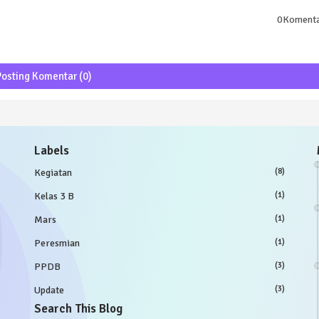
0Koment
Posting Komentar (0)
Labels
Kegiatan
(8)
Kelas 3 B
(1)
Mars
(1)
Peresmian
(1)
PPDB
(3)
Update
(3)
Search This Blog