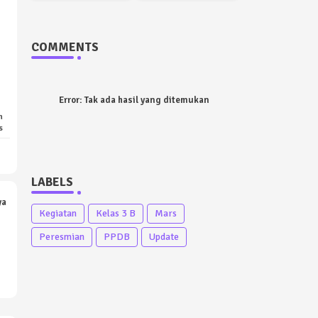
COMMENTS
Error:
Tak ada hasil yang ditemukan
n
s
LABELS
ya
Kegiatan
Kelas 3 B
Mars
Peresmian
PPDB
Update