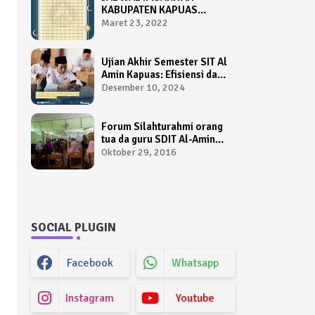
KABUPATEN KAPUAS
TAHUN 1443 HIJRIAH /
Maret 23, 2022
2022 M
Ujian Akhir Semester SIT Al
Amin Kapuas: Efisiensi dan
Kemudahan Menggunakan
Desember 10, 2024
Sistem AIO Computer
Based Test
Forum Silahturahmi orang
tua da guru SDIT Al-Amin
Kapuas
Oktober 29, 2016
SOCIAL PLUGIN
Facebook
Whatsapp
Instagram
Youtube