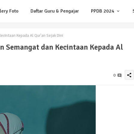
lery Foto
Daftar Guru & Pengajar
PPDB 2024
ecintaan Kepada Al Qur'an Sejak Dini
an Semangat dan Kecintaan Kepada Al
share
0