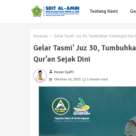
Tentang Kami
Ga
Beranda
Gelar Tasmi' Juz 30, Tumbuhkan Semangat dan K
Gelar Tasmi' Juz 30, Tumbuhk
Qur'an Sejak Dini
person
Hasan Syafi'i
Oktober 10, 2023
1 minute read