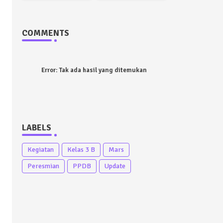
COMMENTS
Error:
Tak ada hasil yang ditemukan
LABELS
Kegiatan
Kelas 3 B
Mars
Peresmian
PPDB
Update